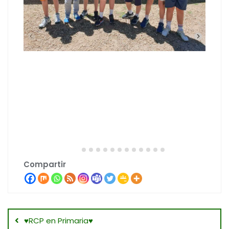
Compartir
Navegación
♥️RCP en Primaria♥️