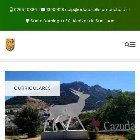
Saltar
926540386
13000128.ceip@educastillalamancha.es
al
contenido
Santo Domingo nº 8, Alcázar de San Juan
CURRICULARES